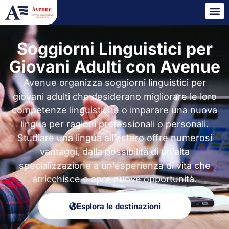
Soggiorni Linguistici per
Giovani Adulti con Avenue
Avenue organizza soggiorni linguistici per
giovani adulti che desiderano migliorare le loro
competenze linguistiche o imparare una nuova
lingua per ragioni professionali o personali.
Studiare una lingua all’estero offre numerosi
vantaggi, dalla possibilità di un’alta
specializzazione a un’esperienza di vita che
arricchisce e apre nuove opportunità.
Esplora le destinazioni