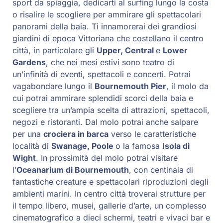
sport da spiaggia, dedicarti al surfing lungo la costa
o risalire le scogliere per ammirare gli spettacolari
panorami della baia. Ti innamorerai dei grandiosi
giardini di epoca Vittoriana che costellano il centro
città, in particolare gli
Upper, Central
e
Lower
Gardens
, che nei mesi estivi sono teatro di
un’infinità di eventi, spettacoli e concerti. Potrai
vagabondare lungo il
Bournemouth Pier
, il molo da
cui potrai ammirare splendidi scorci della baia e
scegliere tra un’ampia scelta di attrazioni, spettacoli,
negozi e ristoranti. Dal molo potrai anche salpare
per una
crociera in barca
verso le caratteristiche
località di
Swanage, Poole
o la famosa
Isola di
Wight
. In prossimità del molo potrai visitare
l’
Oceanarium di Bournemouth
, con centinaia di
fantastiche creature e spettacolari riproduzioni degli
ambienti marini. In centro città troverai strutture per
il tempo libero, musei, gallerie d’arte, un complesso
cinematografico a dieci schermi, teatri e vivaci bar e