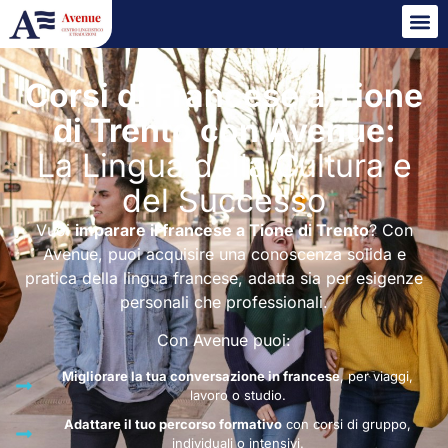
Corsi di Francese a Tione
di Trento con Avenue:
La Lingua della Cultura e
del Successo
Vuoi
imparare il francese a Tione di Trento
? Con
Avenue, puoi acquisire una conoscenza solida e
pratica della lingua francese, adatta sia per esigenze
personali che professionali.
Con Avenue puoi:
Migliorare la tua conversazione in francese
, per viaggi,
lavoro o studio.
Adattare il tuo percorso formativo
con corsi di gruppo,
individuali o intensivi.