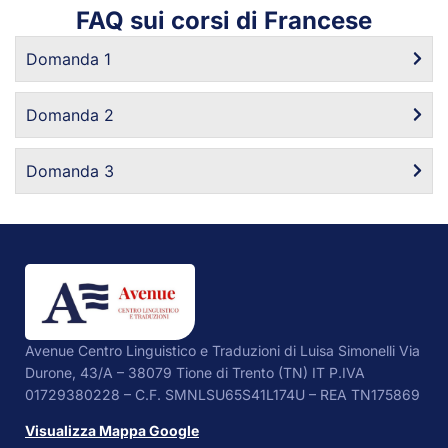
FAQ sui corsi di Francese
Domanda 1
Domanda 2
Domanda 3
Avenue Centro Linguistico e Traduzioni di Luisa Simonelli Via
Durone, 43/A – 38079 Tione di Trento (TN) IT P.IVA
01729380228 – C.F. SMNLSU65S41L174U – REA TN175869
Visualizza Mappa Google