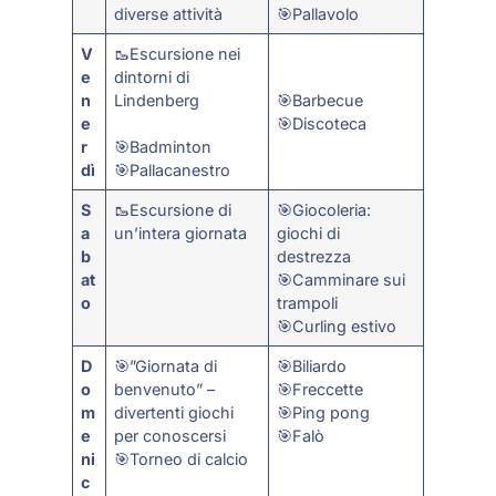
diverse attività
🎯Pallavolo
V
🥾Escursione nei
e
dintorni di
n
Lindenberg
🎯Barbecue
e
🎯Discoteca
r
🎯Badminton
dì
🎯Pallacanestro
S
🥾Escursione di
🎯Giocoleria:
a
un’intera giornata
giochi di
b
destrezza
at
🎯Camminare sui
o
trampoli
🎯Curling estivo
D
🎯”Giornata di
🎯Biliardo
o
benvenuto” –
🎯Freccette
m
divertenti giochi
🎯Ping pong
e
per conoscersi
🎯Falò
ni
🎯Torneo di calcio
c