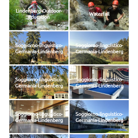
Lindenberg-Outdoor-
Waterfall
Education
Soggiorno-linguistico-
Soggiorno-linguistico-
Germania-Lindenberg
Germania-Lindenberg
Soggiorno-linguistico-
Soggiorno-linguistico-
Germania-Lindenberg
Germania-Lindenberg
Soggiorno-linguistico-
Soggiorno-linguistico-
Germania-Lindenberg
Germania-Lindenberg