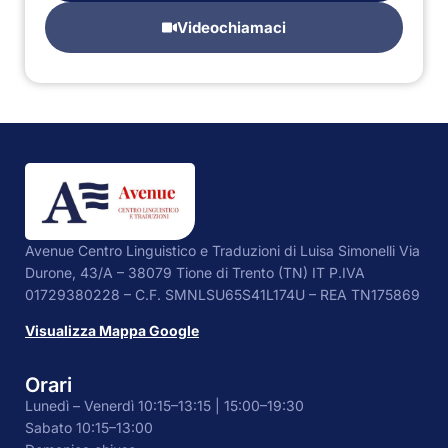
Videochiamaci
Avenue Centro Linguistico e Traduzioni di Luisa Simonelli Via
Durone, 43/A – 38079 Tione di Trento (TN) IT P.IVA
01729380228 – C.F. SMNLSU65S41L174U – REA TN175869
Visualizza Mappa Google
Orari
Lunedì – Venerdì 10:15–13:15 | 15:00–19:30
Sabato 10:15–13:00