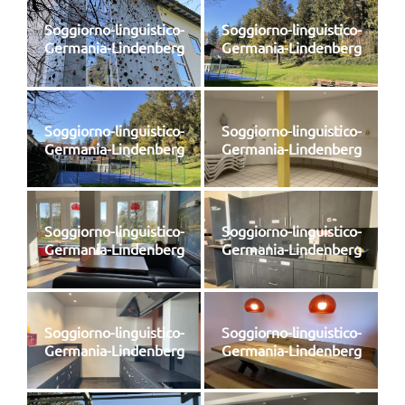
Soggiorno-linguistico-
Soggiorno-linguistico-
Germania-Lindenberg
Germania-Lindenberg
Soggiorno-linguistico-
Soggiorno-linguistico-
Germania-Lindenberg
Germania-Lindenberg
Soggiorno-linguistico-
Soggiorno-linguistico-
Germania-Lindenberg
Germania-Lindenberg
Soggiorno-linguistico-
Soggiorno-linguistico-
Germania-Lindenberg
Germania-Lindenberg