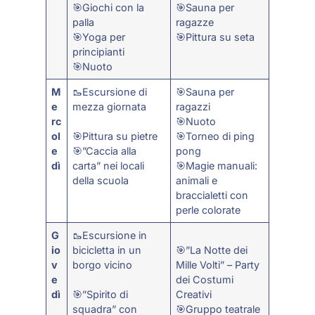
🎯Giochi con la
🎯Sauna per
palla
ragazze
🎯Yoga per
🎯Pittura su seta
principianti
🎯Nuoto
M
🥾Escursione di
🎯Sauna per
e
mezza giornata
ragazzi
rc
🎯Nuoto
ol
🎯Pittura su pietre
🎯Torneo di ping
e
🎯”Caccia alla
pong
dì
carta” nei locali
🎯Magie manuali:
della scuola
animali e
braccialetti con
perle colorate
G
🥾Escursione in
io
bicicletta in un
🎯”La Notte dei
v
borgo vicino
Mille Volti” – Party
e
dei Costumi
dì
🎯”Spirito di
Creativi
squadra” con
🎯Gruppo teatrale