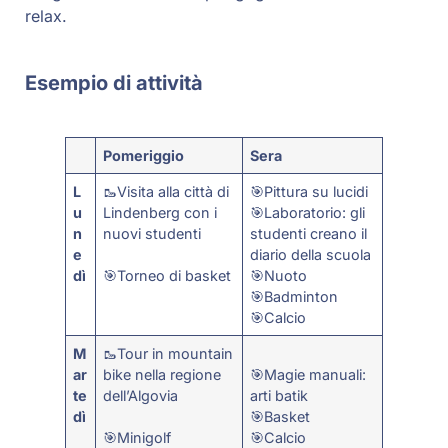
relax.
Esempio di attività
Pomeriggio
Sera
L
🥾Visita alla città di
🎯Pittura su lucidi
u
Lindenberg con i
🎯Laboratorio: gli
n
nuovi studenti
studenti creano il
e
diario della scuola
dì
🎯Torneo di basket
🎯Nuoto
🎯Badminton
🎯Calcio
M
🥾Tour in mountain
ar
bike nella regione
🎯Magie manuali:
te
dell’Algovia
arti batik
dì
🎯Basket
🎯Minigolf
🎯Calcio